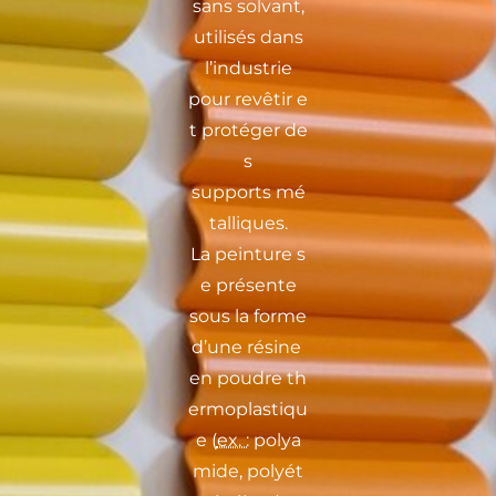
sans solvant,
utilisés dans
l’industrie
pour
revêtir
e
t
protéger
de
s
supports
mé
talliques
.
La
peinture
s
e présente
sous la forme
d’une
résine
en
poudre
th
ermoplastiqu
e
(
ex. :
polya
mide
,
polyét