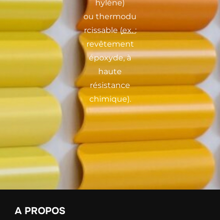
hylène
)
ou
thermodu
rcissable
(
ex. :
revêtement
époxyde
, à
haute
résistance
chimique).
A PROPOS